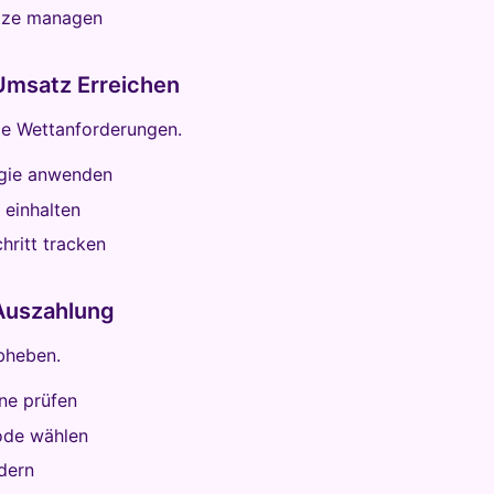
ätze managen
 Umsatz Erreichen
die Wettanforderungen.
egie anwenden
s einhalten
chritt tracken
 Auszahlung
bheben.
ne prüfen
ode wählen
dern