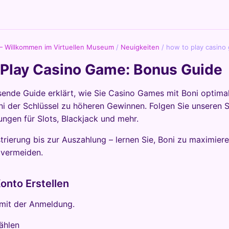
— Willkommen im Virtuellen Museum
/
Neuigkeiten
/
how to play casino
 Play Casino Game: Bonus Guide
ende Guide erklärt, wie Sie Casino Games mit Boni optimal
i der Schlüssel zu höheren Gewinnen. Folgen Sie unseren Sc
tungen für Slots, Blackjack und mehr.
trierung bis zur Auszahlung – lernen Sie, Boni zu maximier
u vermeiden.
Konto Erstellen
 mit der Anmeldung.
wählen