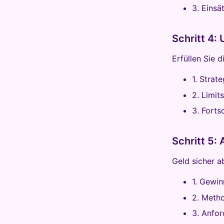
3. Eins
Schritt 4:
Erfüllen Sie 
1. Strat
2. Limit
3. Forts
Schritt 5:
Geld sicher a
1. Gewin
2. Meth
3. Anfor