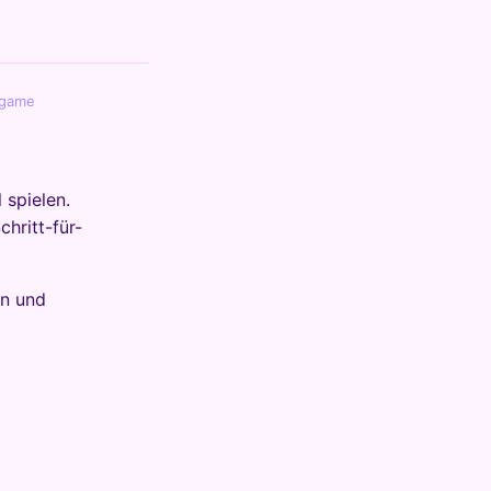
 game
 spielen.
hritt-für-
en und