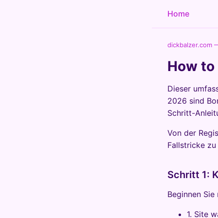
Home
dickbalzer.com 
How to
Dieser umfass
2026 sind Bon
Schritt-Anlei
Von der Regis
Fallstricke z
Schritt 1: 
Beginnen Sie
1. Site 