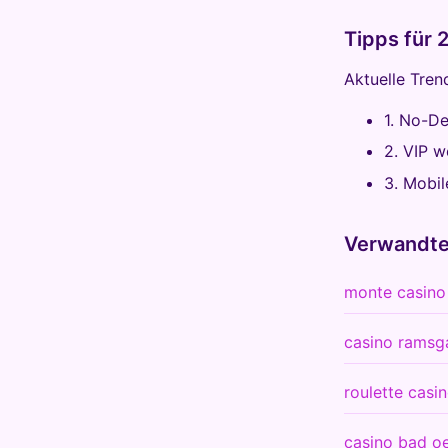
Tipps für 
Aktuelle Tren
1. No-De
2. VIP 
3. Mobil
Verwandt
monte casin
casino ramsg
roulette casi
casino bad o