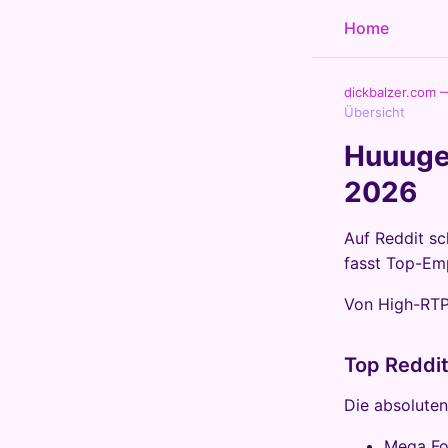
Home
dickbalzer.com 
Übersicht
Huuuge 
2026
Auf Reddit s
fasst Top-Em
Von High-RTP-
Top Reddit
Die absoluten
Mega Fo