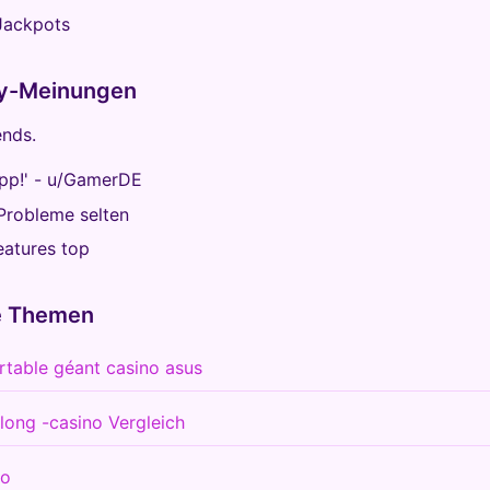
Jackpots
y-Meinungen
ends.
App!' - u/GamerDE
Probleme selten
eatures top
e Themen
rtable géant casino asus
along -casino Vergleich
no