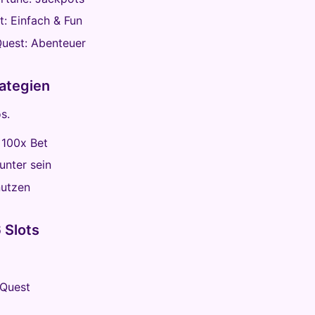
t: Einfach & Fun
uest: Abenteuer
ategien
s.
 100x Bet
unter sein
nutzen
 Slots
Quest