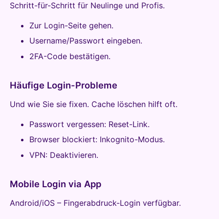
Schritt-für-Schritt für Neulinge und Profis.
Zur Login-Seite gehen.
Username/Passwort eingeben.
2FA-Code bestätigen.
Häufige Login-Probleme
Und wie Sie sie fixen. Cache löschen hilft oft.
Passwort vergessen: Reset-Link.
Browser blockiert: Inkognito-Modus.
VPN: Deaktivieren.
Mobile Login via App
Android/iOS – Fingerabdruck-Login verfügbar.