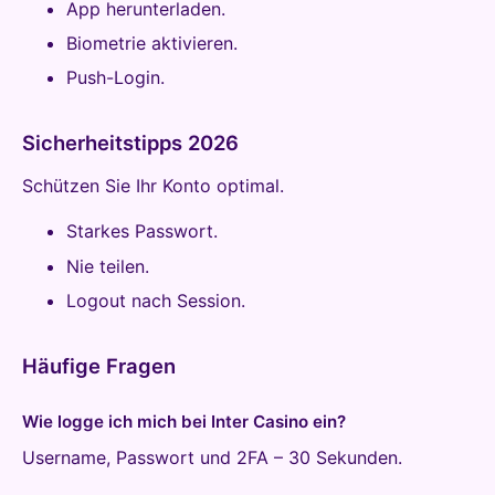
App herunterladen.
Biometrie aktivieren.
Push-Login.
Sicherheitstipps 2026
Schützen Sie Ihr Konto optimal.
Starkes Passwort.
Nie teilen.
Logout nach Session.
Häufige Fragen
Wie logge ich mich bei Inter Casino ein?
Username, Passwort und 2FA – 30 Sekunden.