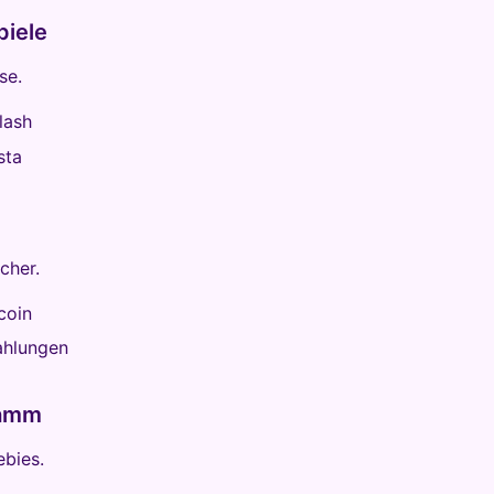
piele
se.
lash
sta
cher.
tcoin
ahlungen
ramm
ebies.