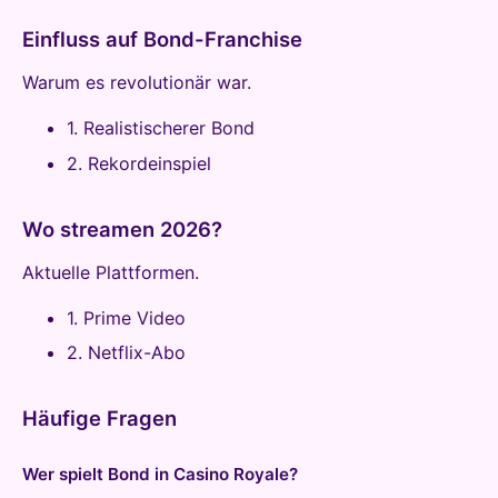
Einfluss auf Bond-Franchise
Warum es revolutionär war.
1. Realistischerer Bond
2. Rekordeinspiel
Wo streamen 2026?
Aktuelle Plattformen.
1. Prime Video
2. Netflix-Abo
Häufige Fragen
Wer spielt Bond in Casino Royale?