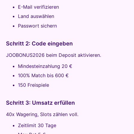
E-Mail verifizieren
Land auswählen
Passwort sichern
Schritt 2: Code eingeben
JOOBONUS2026 beim Deposit aktivieren.
Mindesteinzahlung 20 €
100% Match bis 600 €
150 Freispiele
Schritt 3: Umsatz erfüllen
40x Wagering, Slots zählen voll.
Zeitlimit 30 Tage