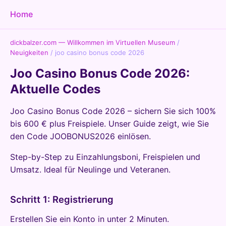
Home
dickbalzer.com — Willkommen im Virtuellen Museum
/
Neuigkeiten
/
joo casino bonus code 2026
Joo Casino Bonus Code 2026:
Aktuelle Codes
Joo Casino Bonus Code 2026 – sichern Sie sich 100%
bis 600 € plus Freispiele. Unser Guide zeigt, wie Sie
den Code JOOBONUS2026 einlösen.
Step-by-Step zu Einzahlungsboni, Freispielen und
Umsatz. Ideal für Neulinge und Veteranen.
Schritt 1: Registrierung
Erstellen Sie ein Konto in unter 2 Minuten.