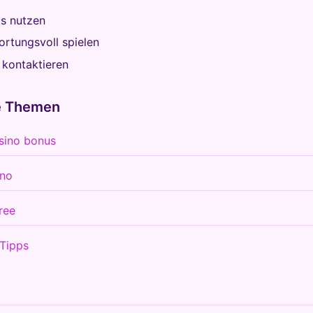
os nutzen
rtungsvoll spielen
 kontaktieren
e Themen
asino bonus
ino
ree
 Tipps