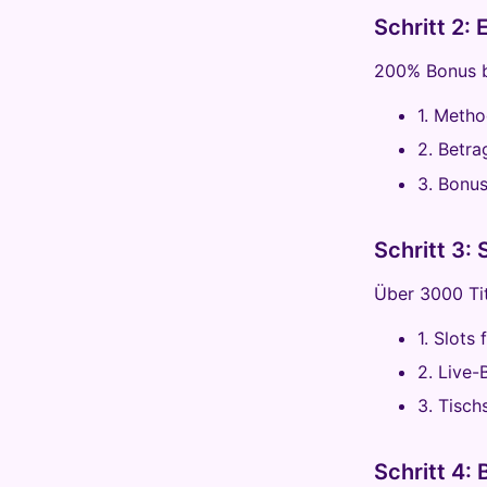
Schritt 2: 
200% Bonus b
1. Metho
2. Betra
3. Bonus
Schritt 3:
Über 3000 Tit
1. Slots f
2. Live-
3. Tisch
Schritt 4: