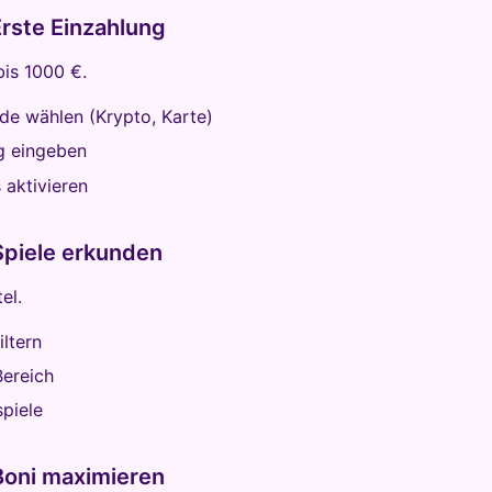
Erste Einzahlung
is 1000 €.
de wählen (Krypto, Karte)
g eingeben
 aktivieren
 Spiele erkunden
el.
iltern
Bereich
spiele
 Boni maximieren