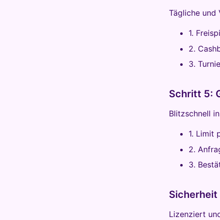
Tägliche und
1. Freisp
2. Cash
3. Turni
Schritt 5:
Blitzschnell i
1. Limit 
2. Anfra
3. Best
Sicherheit
Lizenziert und