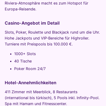
Riviera-Atmosphäre macht es zum Hotspot für
Europa-Reisende.
Casino-Angebot im Detail
Slots, Poker, Roulette und Blackjack rund um die Uhr.
Hohe Jackpots und VIP-Bereiche für Highroller.
Turniere mit Preispools bis 100.000 €.
1000+ Slots
40 Tische
Poker Room 24/7
Hotel-Annehmlichkeiten
411 Zimmer mit Meerblick, 8 Restaurants
(international bis türkisch), 5 Pools inkl. Infinity-Pool.
Spa mit Hamam und Fitnesscenter.