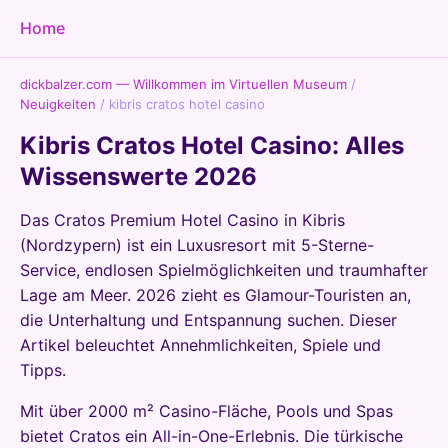
Home
dickbalzer.com — Willkommen im Virtuellen Museum
/
Neuigkeiten
/
kibris cratos hotel casino
Kibris Cratos Hotel Casino: Alles
Wissenswerte 2026
Das Cratos Premium Hotel Casino in Kibris
(Nordzypern) ist ein Luxusresort mit 5-Sterne-
Service, endlosen Spielmöglichkeiten und traumhafter
Lage am Meer. 2026 zieht es Glamour-Touristen an,
die Unterhaltung und Entspannung suchen. Dieser
Artikel beleuchtet Annehmlichkeiten, Spiele und
Tipps.
Mit über 2000 m² Casino-Fläche, Pools und Spas
bietet Cratos ein All-in-One-Erlebnis. Die türkische