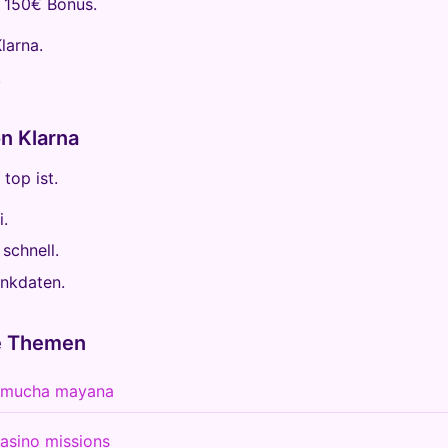
 150€ Bonus.
larna.
.
on Klarna
top ist.
i.
 schnell.
ankdaten.
e Themen
e mucha mayana
casino missions