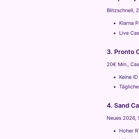
Blitzschnell,
Klarna P
Live Cas
3. Pronto 
20€ Min., Cas
Keine ID 
Tägliche
4. Sand Ca
Neues 2026, 5
Hoher R