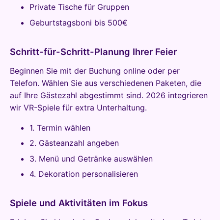
Private Tische für Gruppen
Geburtstagsboni bis 500€
Schritt-für-Schritt-Planung Ihrer Feier
Beginnen Sie mit der Buchung online oder per
Telefon. Wählen Sie aus verschiedenen Paketen, die
auf Ihre Gästezahl abgestimmt sind. 2026 integrieren
wir VR-Spiele für extra Unterhaltung.
1. Termin wählen
2. Gästeanzahl angeben
3. Menü und Getränke auswählen
4. Dekoration personalisieren
Spiele und Aktivitäten im Fokus