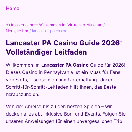
Home
dickbalzer.com — Willkommen im Virtuellen Museum
/
Neuigkeiten
/
lancaster pa casino
Lancaster PA Casino Guide 2026:
Vollständiger Leitfaden
Willkommen im
Lancaster PA Casino
Guide für 2026!
Dieses Casino in Pennsylvania ist ein Muss für Fans
von Slots, Tischspielen und Unterhaltung. Unser
Schritt-für-Schritt-Leitfaden hilft Ihnen, das Beste
herauszuholen.
Von der Anreise bis zu den besten Spielen – wir
decken alles ab, inklusive Boni und Events. Folgen Sie
unseren Anweisungen für einen unvergesslichen Trip.