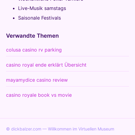
Live-Musik samstags
Saisonale Festivals
Verwandte Themen
colusa casino rv parking
casino royal ende erklärt Übersicht
mayamydice casino review
casino royale book vs movie
© dickbalzer.com — Willkommen im Virtuellen Museum