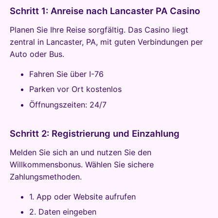
Schritt 1: Anreise nach Lancaster PA Casino
Planen Sie Ihre Reise sorgfältig. Das Casino liegt
zentral in Lancaster, PA, mit guten Verbindungen per
Auto oder Bus.
Fahren Sie über I-76
Parken vor Ort kostenlos
Öffnungszeiten: 24/7
Schritt 2: Registrierung und Einzahlung
Melden Sie sich an und nutzen Sie den
Willkommensbonus. Wählen Sie sichere
Zahlungsmethoden.
1. App oder Website aufrufen
2. Daten eingeben