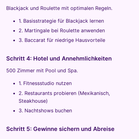
Blackjack und Roulette mit optimalen Regeln.
1. Basisstrategie für Blackjack lernen
2. Martingale bei Roulette anwenden
3. Baccarat für niedrige Hausvorteile
Schritt 4: Hotel und Annehmlichkeiten
500 Zimmer mit Pool und Spa.
1. Fitnessstudio nutzen
2. Restaurants probieren (Mexikanisch,
Steakhouse)
3. Nachtshows buchen
Schritt 5: Gewinne sichern und Abreise