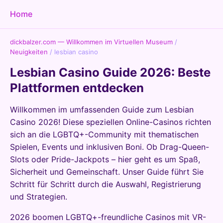
Home
dickbalzer.com — Willkommen im Virtuellen Museum
/
Neuigkeiten
/
lesbian casino
Lesbian Casino Guide 2026: Beste
Plattformen entdecken
Willkommen im umfassenden Guide zum Lesbian
Casino 2026! Diese speziellen Online-Casinos richten
sich an die LGBTQ+-Community mit thematischen
Spielen, Events und inklusiven Boni. Ob Drag-Queen-
Slots oder Pride-Jackpots – hier geht es um Spaß,
Sicherheit und Gemeinschaft. Unser Guide führt Sie
Schritt für Schritt durch die Auswahl, Registrierung
und Strategien.
2026 boomen LGBTQ+-freundliche Casinos mit VR-