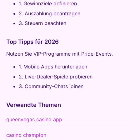
1. Gewinnziele definieren
2. Auszahlung beantragen
3. Steuern beachten
Top Tipps für 2026
Nutzen Sie VIP-Programme mit Pride-Events.
1. Mobile Apps herunterladen
2. Live-Dealer-Spiele probieren
3. Community-Chats joinen
Verwandte Themen
queenvegas casino app
casino champion