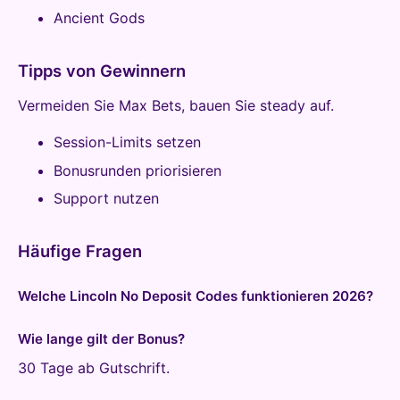
Ancient Gods
Tipps von Gewinnern
Vermeiden Sie Max Bets, bauen Sie steady auf.
Session-Limits setzen
Bonusrunden priorisieren
Support nutzen
Häufige Fragen
Welche Lincoln No Deposit Codes funktionieren 2026?
Wie lange gilt der Bonus?
30 Tage ab Gutschrift.