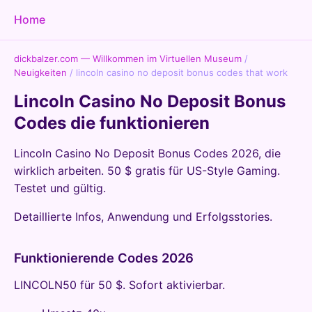
Home
dickbalzer.com — Willkommen im Virtuellen Museum
/
Neuigkeiten
/
lincoln casino no deposit bonus codes that work
Lincoln Casino No Deposit Bonus
Codes die funktionieren
Lincoln Casino No Deposit Bonus Codes 2026, die
wirklich arbeiten. 50 $ gratis für US-Style Gaming.
Testet und gültig.
Detaillierte Infos, Anwendung und Erfolgsstories.
Funktionierende Codes 2026
LINCOLN50 für 50 $. Sofort aktivierbar.