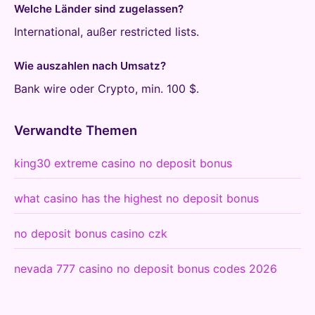
Welche Länder sind zugelassen?
International, außer restricted lists.
Wie auszahlen nach Umsatz?
Bank wire oder Crypto, min. 100 $.
Verwandte Themen
king30 extreme casino no deposit bonus
what casino has the highest no deposit bonus
no deposit bonus casino czk
nevada 777 casino no deposit bonus codes 2026