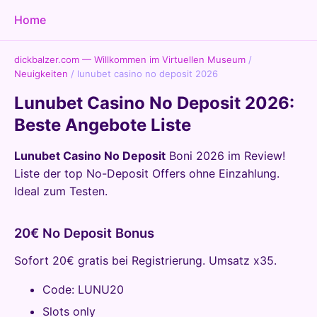
Home
dickbalzer.com — Willkommen im Virtuellen Museum
/
Neuigkeiten
/
lunubet casino no deposit 2026
Lunubet Casino No Deposit 2026:
Beste Angebote Liste
Lunubet Casino No Deposit
Boni 2026 im Review!
Liste der top No-Deposit Offers ohne Einzahlung.
Ideal zum Testen.
20€ No Deposit Bonus
Sofort 20€ gratis bei Registrierung. Umsatz x35.
Code: LUNU20
Slots only