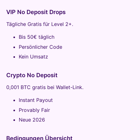
VIP No Deposit Drops
Tägliche Gratis für Level 2+.
Bis 50€ täglich
Persönlicher Code
Kein Umsatz
Crypto No Deposit
0,001 BTC gratis bei Wallet-Link.
Instant Payout
Provably Fair
Neue 2026
Bedingungen Übersicht