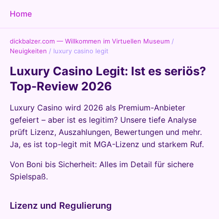
Home
dickbalzer.com — Willkommen im Virtuellen Museum
/
Neuigkeiten
/
luxury casino legit
Luxury Casino Legit: Ist es seriös?
Top-Review 2026
Luxury Casino wird 2026 als Premium-Anbieter
gefeiert – aber ist es legitim? Unsere tiefe Analyse
prüft Lizenz, Auszahlungen, Bewertungen und mehr.
Ja, es ist top-legit mit MGA-Lizenz und starkem Ruf.
Von Boni bis Sicherheit: Alles im Detail für sichere
Spielspaß.
Lizenz und Regulierung