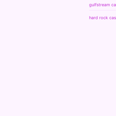
gulfstream ca
hard rock cas