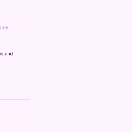
piele
ps und