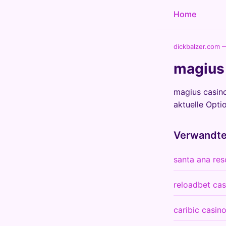
Home
dickbalzer.com 
magius 
magius casino
aktuelle Opti
Verwandt
santa ana res
reloadbet cas
caribic casin