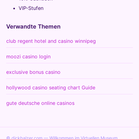
VIP-Stufen
Verwandte Themen
club regent hotel and casino winnipeg
moozi casino login
exclusive bonus casino
hollywood casino seating chart Guide
gute deutsche online casinos
© dickbalzer.com — Willkommen im Virtuellen Museum