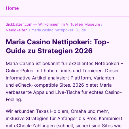
Home
dickbalzer.com — Willkommen im Virtuellen Museum
/
Neuigkeiten
/
maria casino nettipokeri Guide
Maria Casino Nettipokeri: Top-
Guide zu Strategien 2026
Maria Casino ist bekannt für exzellentes Nettipokeri –
Online-Poker mit hohen Limits und Turnieren. Dieser
informative Artikel analysiert Plattform, Varianten
und eCheck-kompatible Sites. 2026 bietet Maria
verbesserte Apps und Live-Tische für echtes Casino-
Feeling.
Wir erkunden Texas Hold'em, Omaha und mehr,
inklusive Strategien für Anfänger bis Pros. Kombiniert
mit eCheck-Zahlungen (schnell, sicher) sind Sites wie