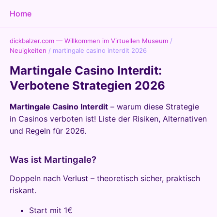
Home
dickbalzer.com — Willkommen im Virtuellen Museum
/
Neuigkeiten
/
martingale casino interdit 2026
Martingale Casino Interdit:
Verbotene Strategien 2026
Martingale Casino Interdit
– warum diese Strategie
in Casinos verboten ist! Liste der Risiken, Alternativen
und Regeln für 2026.
Was ist Martingale?
Doppeln nach Verlust – theoretisch sicher, praktisch
riskant.
Start mit 1€