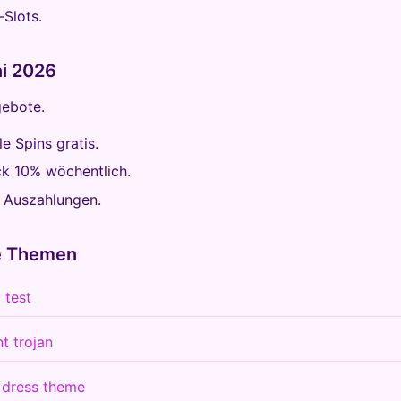
Slots.
ni 2026
gebote.
e Spins gratis.
k 10% wöchentlich.
e Auszahlungen.
e Themen
 test
t trojan
 dress theme