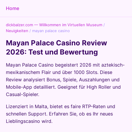
Home
dickbalzer.com — Willkommen im Virtuellen Museum
/
Neuigkeiten
/
mayan palace casino
Mayan Palace Casino Review
2026: Test und Bewertung
Mayan Palace Casino begeistert 2026 mit aztekisch-
mexikanischem Flair und über 1000 Slots. Diese
Review analysiert Bonus, Spiele, Auszahlungen und
Mobile-App detailliert. Geeignet für High Roller und
Casual-Spieler.
Lizenziert in Malta, bietet es faire RTP-Raten und
schnellen Support. Erfahren Sie, ob es Ihr neues
Lieblingscasino wird.