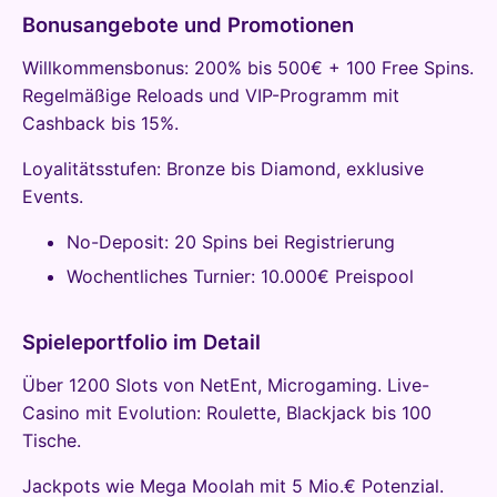
Bonusangebote und Promotionen
Willkommensbonus: 200% bis 500€ + 100 Free Spins.
Regelmäßige Reloads und VIP-Programm mit
Cashback bis 15%.
Loyalitätsstufen: Bronze bis Diamond, exklusive
Events.
No-Deposit: 20 Spins bei Registrierung
Wochentliches Turnier: 10.000€ Preispool
Spieleportfolio im Detail
Über 1200 Slots von NetEnt, Microgaming. Live-
Casino mit Evolution: Roulette, Blackjack bis 100
Tische.
Jackpots wie Mega Moolah mit 5 Mio.€ Potenzial.