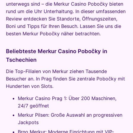
unterwegs sind – die Merkur Casino Pobočky bieten
rund um die Uhr Unterhaltung. In dieser umfassenden
Review entdecken Sie Standorte, Öffnungszeiten,
Boni und Tipps für Ihren Besuch. Lassen Sie uns die
besten Merkur Pobočky näher betrachten.
Beliebteste Merkur Casino Pobočky in
Tschechien
Die Top-Filialen von Merkur ziehen Tausende
Besucher an. In Prag finden Sie zentrale Pobočky mit
Hunderten von Slots.
Merkur Casino Prag 1: Über 200 Maschinen,
24/7 geöffnet
Merkur Pilsen: Große Auswahl an progressiven
Jackpots
Brno Merkur: Moderne Einrichtung mit VIP-