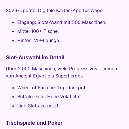
2026-Update: Digitale Karten-App für Wege.
Eingang: Slots-Wand mit 500 Maschinen.
Mitte: 100+ Tische.
Hinten: VIP-Lounge.
Slot-Auswahl im Detail
Über 2.000 Maschinen, viele Progressives. Themen
von Ancient Egypt bis Superheroes.
Wheel of Fortune: Top-Jackpot.
Buffalo Gold: Hohe Volatilität.
Link-Slots vernetzt.
Tischspiele und Poker