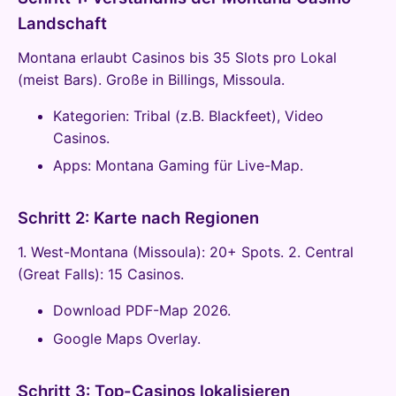
Landschaft
Montana erlaubt Casinos bis 35 Slots pro Lokal
(meist Bars). Große in Billings, Missoula.
Kategorien: Tribal (z.B. Blackfeet), Video
Casinos.
Apps: Montana Gaming für Live-Map.
Schritt 2: Karte nach Regionen
1. West-Montana (Missoula): 20+ Spots. 2. Central
(Great Falls): 15 Casinos.
Download PDF-Map 2026.
Google Maps Overlay.
Schritt 3: Top-Casinos lokalisieren