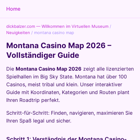
Home
dickbalzer.com — Willkommen im Virtuellen Museum
/
Neuigkeiten
/
montana casino map
Montana Casino Map 2026 –
Vollständiger Guide
Die
Montana Casino Map 2026
zeigt alle lizenzierten
Spielhallen im Big Sky State. Montana hat über 100
Casinos, meist tribal und klein. Unser interaktiver
Guide mit Koordinaten, Kategorien und Routen plant
Ihren Roadtrip perfekt.
Schritt-für-Schritt: Finden, navigieren, maximieren Sie
Ihren Spaß legal und sicher.
Schritt 1: Verständnis der Montana Casino-