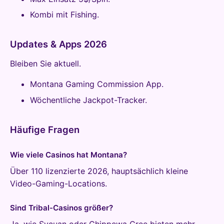
Kombi mit Fishing.
Updates & Apps 2026
Bleiben Sie aktuell.
Montana Gaming Commission App.
Wöchentliche Jackpot-Tracker.
Häufige Fragen
Wie viele Casinos hat Montana?
Über 110 lizenzierte 2026, hauptsächlich kleine
Video-Gaming-Locations.
Sind Tribal-Casinos größer?
Ja, wie Sycuan oder Chippewa Cree bieten mehr