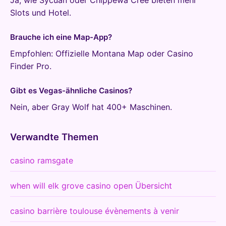
Slots und Hotel.
Brauche ich eine Map-App?
Empfohlen: Offizielle Montana Map oder Casino
Finder Pro.
Gibt es Vegas-ähnliche Casinos?
Nein, aber Gray Wolf hat 400+ Maschinen.
Verwandte Themen
casino ramsgate
when will elk grove casino open Übersicht
casino barrière toulouse évènements à venir