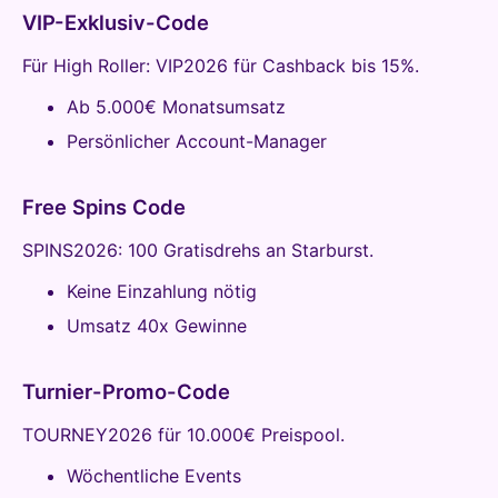
VIP-Exklusiv-Code
Für High Roller: VIP2026 für Cashback bis 15%.
Ab 5.000€ Monatsumsatz
Persönlicher Account-Manager
Free Spins Code
SPINS2026: 100 Gratisdrehs an Starburst.
Keine Einzahlung nötig
Umsatz 40x Gewinne
Turnier-Promo-Code
TOURNEY2026 für 10.000€ Preispool.
Wöchentliche Events