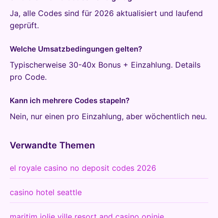
Ja, alle Codes sind für 2026 aktualisiert und laufend
geprüft.
Welche Umsatzbedingungen gelten?
Typischerweise 30-40x Bonus + Einzahlung. Details
pro Code.
Kann ich mehrere Codes stapeln?
Nein, nur einen pro Einzahlung, aber wöchentlich neu.
Verwandte Themen
el royale casino no deposit codes 2026
casino hotel seattle
maritim jolie ville resort and casino opinie