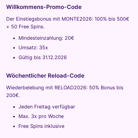
Willkommens-Promo-Code
Der Einstiegsbonus mit MONTE2026: 100% bis 500€
+ 50 Free Spins.
Mindesteinzahlung: 20€
Umsatz: 35x
Gültig bis 31.12.2026
Wöchentlicher Reload-Code
Wiederbelebung mit RELOAD2026: 50% Bonus bis
200€.
Jeden Freitag verfügbar
Max. 3x pro Woche
Free Spins inklusive