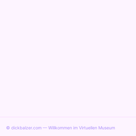
© dickbalzer.com — Willkommen im Virtuellen Museum