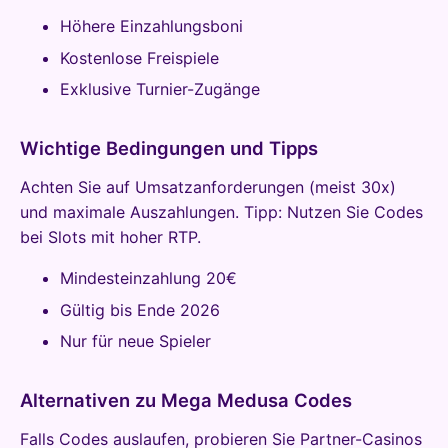
Höhere Einzahlungsboni
Kostenlose Freispiele
Exklusive Turnier-Zugänge
Wichtige Bedingungen und Tipps
Achten Sie auf Umsatzanforderungen (meist 30x)
und maximale Auszahlungen. Tipp: Nutzen Sie Codes
bei Slots mit hoher RTP.
Mindesteinzahlung 20€
Gültig bis Ende 2026
Nur für neue Spieler
Alternativen zu Mega Medusa Codes
Falls Codes auslaufen, probieren Sie Partner-Casinos