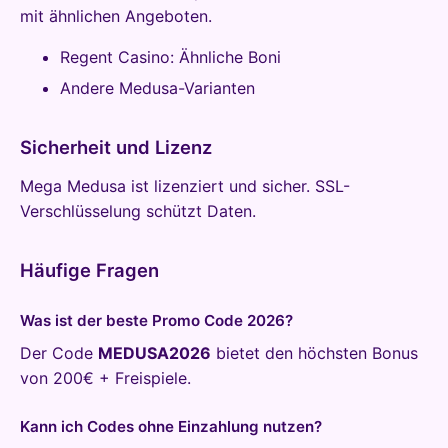
mit ähnlichen Angeboten.
Regent Casino: Ähnliche Boni
Andere Medusa-Varianten
Sicherheit und Lizenz
Mega Medusa ist lizenziert und sicher. SSL-
Verschlüsselung schützt Daten.
Häufige Fragen
Was ist der beste Promo Code 2026?
Der Code
MEDUSA2026
bietet den höchsten Bonus
von 200€ + Freispiele.
Kann ich Codes ohne Einzahlung nutzen?