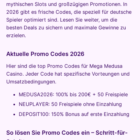
mythischen Slots und großzügigen Promotionen. In
2026 gibt es frische Codes, die speziell für deutsche
Spieler optimiert sind. Lesen Sie weiter, um die
besten Deals zu sichern und maximale Gewinne zu
erzielen.
Aktuelle Promo Codes 2026
Hier sind die top Promo Codes für Mega Medusa
Casino. Jeder Code hat spezifische Vorteungen und
Umsatzbedingungen.
MEDUSA2026: 100% bis 200€ + 50 Freispiele
NEUPLAYER: 50 Freispiele ohne Einzahlung
DEPOSIT100: 150% Bonus auf erste Einzahlung
So lösen Sie Promo Codes ein – Schritt-für-