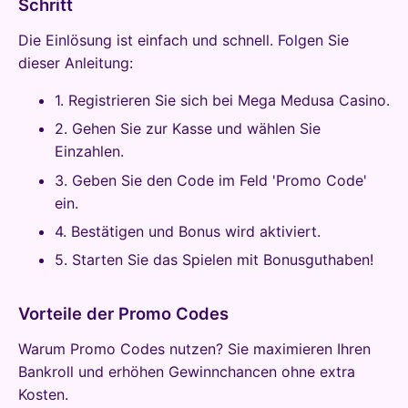
Schritt
Die Einlösung ist einfach und schnell. Folgen Sie
dieser Anleitung:
1. Registrieren Sie sich bei Mega Medusa Casino.
2. Gehen Sie zur Kasse und wählen Sie
Einzahlen.
3. Geben Sie den Code im Feld 'Promo Code'
ein.
4. Bestätigen und Bonus wird aktiviert.
5. Starten Sie das Spielen mit Bonusguthaben!
Vorteile der Promo Codes
Warum Promo Codes nutzen? Sie maximieren Ihren
Bankroll und erhöhen Gewinnchancen ohne extra
Kosten.