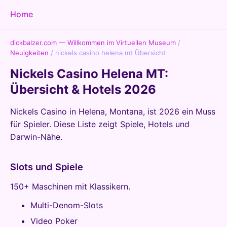
Home
dickbalzer.com — Willkommen im Virtuellen Museum
/
Neuigkeiten
/
nickels casino helena mt Übersicht
Nickels Casino Helena MT:
Übersicht & Hotels 2026
Nickels Casino in Helena, Montana, ist 2026 ein Muss
für Spieler. Diese Liste zeigt Spiele, Hotels und
Darwin-Nähe.
Slots und Spiele
150+ Maschinen mit Klassikern.
Multi-Denom-Slots
Video Poker