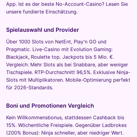
App. Ist es der beste No-Account-Casino? Lesen Sie
unsere fundierte Einschätzung.
Spielauswahl und Provider
Über 1000 Slots von NetEnt, Play'n GO und
Pragmatic. Live-Casino mit Evolution Gaming:
Blackjack, Roulette top. Jackpots bis 5 Mio. €.
Vergleich: Mehr Slots als bei Snabbare, aber weniger
Tischspiele. RTP-Durchschnitt 96,5%. Exklusive Ninja-
Slots mit Multiplikatoren. Mobile-Optimierung perfekt
für 2026-Standards.
Boni und Promotionen Vergleich
Kein Willkommensbonus, stattdessen Cashback bis
15%. Wöchentliche Freispiele. Gegenüber Ladbrokes
(200% Bonus): Ninja schneller, aber niedriger Wert.