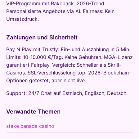
VIP-Programm mit Rakeback. 2026-Trend:
Personalisierte Angebote via AI. Fairness: Kein
Umsatzdruck.
Zahlungen und Sicherheit
Pay N Play mit Trustly: Ein- und Auszahlung in 5 Min.
Limits: 10-10.000 €/Tag. Keine Gebühren. MGA-Lizenz
garantiert Fairplay. Vergleich: Schneller als Skrill-
Casinos. SSL-Verschlüsselung top. 2026: Blockchain-
Optionen getestet, aber nicht live.
Support: 24/7 Chat auf Estnisch, Englisch, Deutsch.
Verwandte Themen
stake canada casino