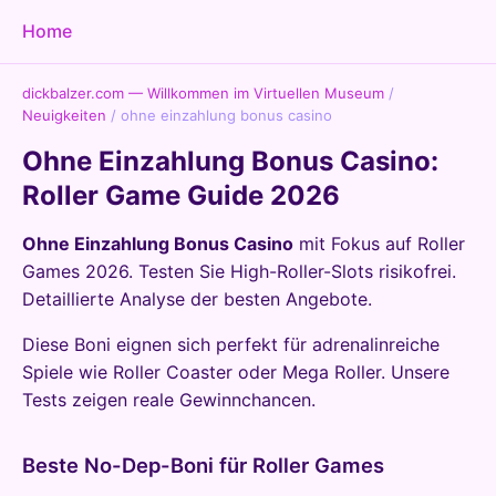
Home
dickbalzer.com — Willkommen im Virtuellen Museum
/
Neuigkeiten
/
ohne einzahlung bonus casino
Ohne Einzahlung Bonus Casino:
Roller Game Guide 2026
Ohne Einzahlung Bonus Casino
mit Fokus auf Roller
Games 2026. Testen Sie High-Roller-Slots risikofrei.
Detaillierte Analyse der besten Angebote.
Diese Boni eignen sich perfekt für adrenalinreiche
Spiele wie Roller Coaster oder Mega Roller. Unsere
Tests zeigen reale Gewinnchancen.
Beste No-Dep-Boni für Roller Games