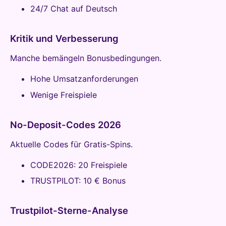
24/7 Chat auf Deutsch
Kritik und Verbesserung
Manche bemängeln Bonusbedingungen.
Hohe Umsatzanforderungen
Wenige Freispiele
No-Deposit-Codes 2026
Aktuelle Codes für Gratis-Spins.
CODE2026: 20 Freispiele
TRUSTPILOT: 10 € Bonus
Trustpilot-Sterne-Analyse