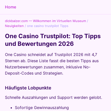
Home
dickbalzer.com — Willkommen im Virtuellen Museum
/
Neuigkeiten
/
one casino trustpilot Tipps
One Casino Trustpilot: Top Tipps
und Bewertungen 2026
One Casino schneidet auf Trustpilot 2026 mit 4,7
Sternen ab. Diese Liste fasst die besten Tipps aus
Nutzerbewertungen zusammen, inklusive No-
Deposit-Codes und Strategien.
Häufigste Lobpunkte
Schnelle Auszahlungen und Support werden gelobt.
Sofortige Gewinnauszahlung