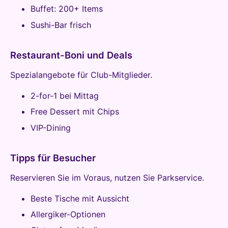
Buffet: 200+ Items
Sushi-Bar frisch
Restaurant-Boni und Deals
Spezialangebote für Club-Mitglieder.
2-for-1 bei Mittag
Free Dessert mit Chips
VIP-Dining
Tipps für Besucher
Reservieren Sie im Voraus, nutzen Sie Parkservice.
Beste Tische mit Aussicht
Allergiker-Optionen