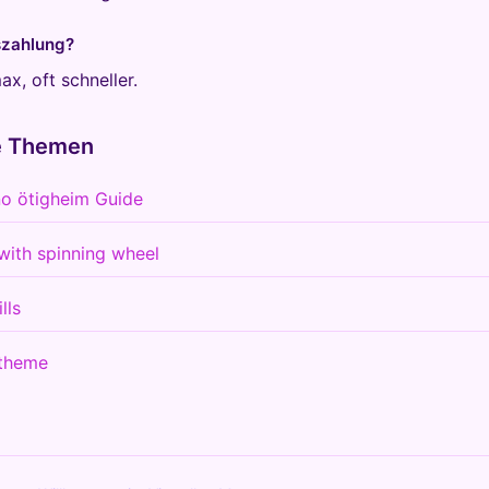
szahlung?
x, oft schneller.
e Themen
ino ötigheim Guide
with spinning wheel
lls
 theme