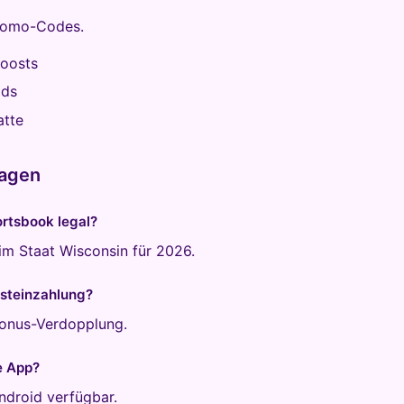
romo-Codes.
Boosts
dds
atte
ragen
ortsbook legal?
t im Staat Wisconsin für 2026.
steinzahlung?
Bonus-Verdopplung.
e App?
ndroid verfügbar.