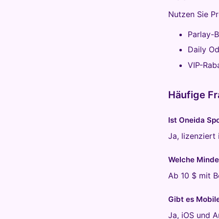
Nutzen Sie P
Parlay-
Daily O
VIP-Rab
Häufige F
Ist Oneida Sp
Ja, lizenzier
Welche Minde
Ab 10 $ mit 
Gibt es Mobil
Ja, iOS und A