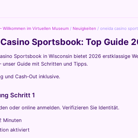
— Willkommen im Virtuellen Museum
/
Neuigkeiten
/
oneida casino spor
 Casino Sportsbook: Top Guide 
sino Sportsbook in Wisconsin bietet 2026 erstklassige We
 unser Guide mit Schritten und Tipps.
g und Cash-Out inklusive.
ung Schritt 1
n oder online anmelden. Verifizieren Sie Identität.
2 Minuten
ion aktiviert