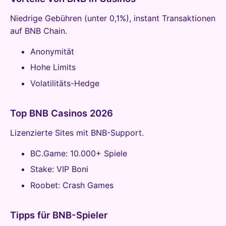
Niedrige Gebühren (unter 0,1%), instant Transaktionen
auf BNB Chain.
Anonymität
Hohe Limits
Volatilitäts-Hedge
Top BNB Casinos 2026
Lizenzierte Sites mit BNB-Support.
BC.Game: 10.000+ Spiele
Stake: VIP Boni
Roobet: Crash Games
Tipps für BNB-Spieler