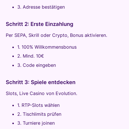
3. Adresse bestätigen
Schritt 2: Erste Einzahlung
Per SEPA, Skrill oder Crypto, Bonus aktivieren.
1. 100% Willkommensbonus
2. Mind. 10€
3. Code eingeben
Schritt 3: Spiele entdecken
Slots, Live Casino von Evolution.
1. RTP-Slots wählen
2. Tischlimits prüfen
3. Turniere joinen