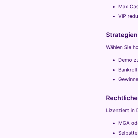
Max Cas
VIP red
Strategie
Wählen Sie ho
Demo zu
Bankroll
Gewinne
Rechtliche
Lizenziert in
MGA ode
Selbstte