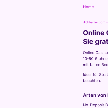
Home
dickbalzer.com 
Online 
Sie grat
Online Casino
10-50 € ohne 
mit fairen Be
Ideal für Str
beachten.
Arten von
No-Deposit B