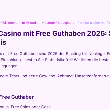
— Willkommen im Virtuellen Museum
/
Neuigkeiten
/
online casino mit f
Casino mit Free Guthaben 2026: 
is
s mit Free Guthaben sind 2026 der Einstieg für Neulinge. E
Einzahlung – testen Sie Slots risikofrei! Wir listen die bes
dingungen.
ategie-Tests und erste Gewinne. Achtung: Umsatzanforderu
 Free Guthaben
onus, Free Spins oder Cash.