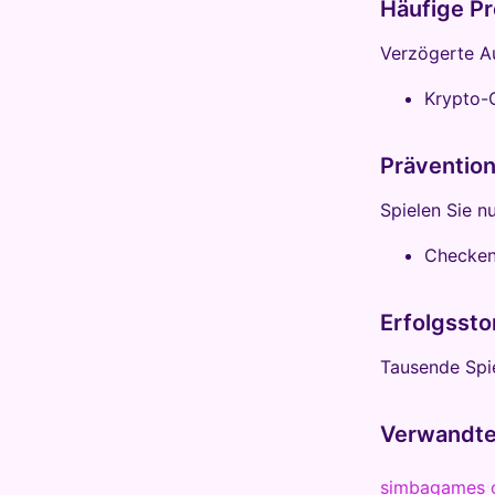
Häufige P
Verzögerte A
Krypto-C
Prävention
Spielen Sie n
Checken
Erfolgssto
Tausende Spi
Verwandt
simbagames o