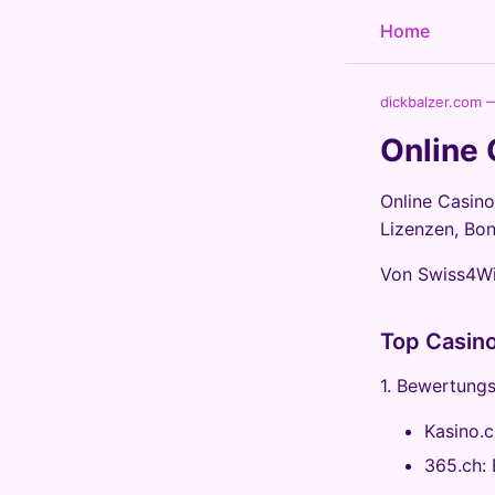
Home
dickbalzer.com 
Online
Online Casino
Lizenzen, Bon
Von Swiss4Win
Top Casino
1. Bewertungs
Kasino.ch
365.ch: 