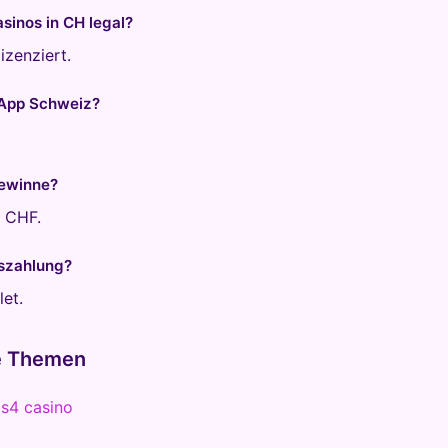
sinos in CH legal?
lizenziert.
 App Schweiz?
Gewinne?
. CHF.
szahlung?
let.
e Themen
ps4 casino