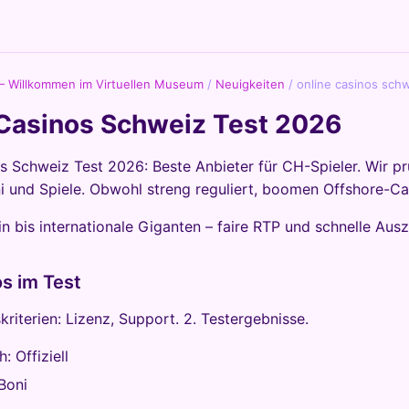
— Willkommen im Virtuellen Museum
/
Neuigkeiten
/
online casinos schw
 Casinos Schweiz Test 2026
s Schweiz Test 2026: Beste Anbieter für CH-Spieler. Wir pr
i und Spiele. Obwohl streng reguliert, boomen Offshore-Ca
 bis internationale Giganten – faire RTP und schnelle Aus
s im Test
kriterien: Lizenz, Support. 2. Testergebnisse.
: Offiziell
Boni