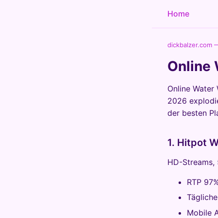
Home
dickbalzer.com 
Online 
Online Water 
2026 explodie
der besten Pl
1. Hitpot 
HD-Streams, 5
RTP 97
Tägliche
Mobile 