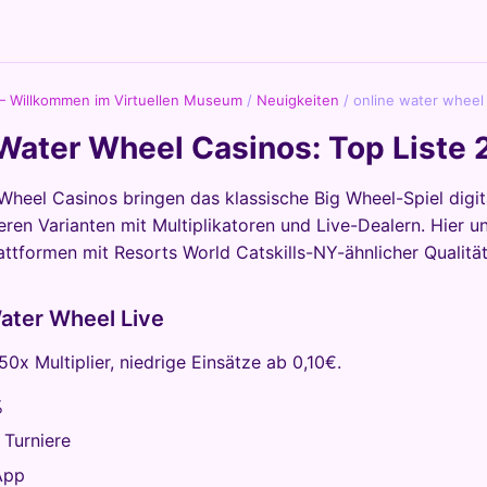
— Willkommen im Virtuellen Museum
/
Neuigkeiten
/
online water wheel
Water Wheel Casinos: Top Liste
Wheel Casinos bringen das klassische Big Wheel-Spiel digit
ren Varianten mit Multiplikatoren und Live-Dealern. Hier un
attformen mit Resorts World Catskills-NY-ähnlicher Qualität
Water Wheel Live
0x Multiplier, niedrige Einsätze ab 0,10€.
%
 Turniere
App