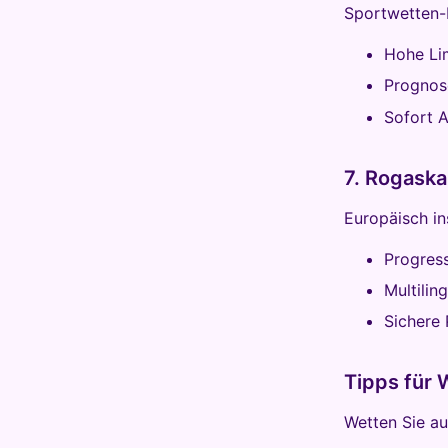
Sportwetten-
Hohe Li
Prognos
Sofort 
7. Rogaska
Europäisch ins
Progress
Multiling
Sichere 
Tipps für 
Wetten Sie au