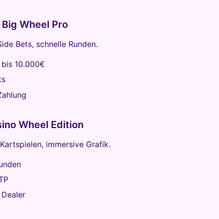
 Big Wheel Pro
Side Bets, schnelle Runden.
 bis 10.000€
ts
Zahlung
sino Wheel Edition
 Kartspielen, immersive Grafik.
unden
TP
 Dealer