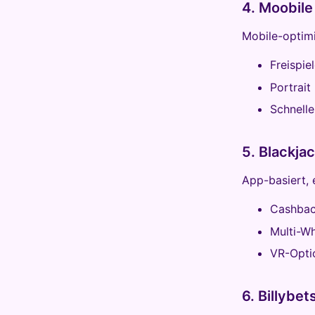
4. Moobil
Mobile-optimi
Freispie
Portrai
Schnell
5. Blackja
App-basiert, 
Cashba
Multi-W
VR-Opti
6. Billybe