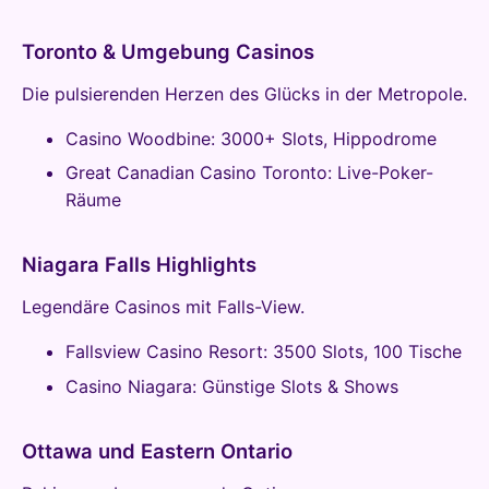
Toronto & Umgebung Casinos
Die pulsierenden Herzen des Glücks in der Metropole.
Casino Woodbine: 3000+ Slots, Hippodrome
Great Canadian Casino Toronto: Live-Poker-
Räume
Niagara Falls Highlights
Legendäre Casinos mit Falls-View.
Fallsview Casino Resort: 3500 Slots, 100 Tische
Casino Niagara: Günstige Slots & Shows
Ottawa und Eastern Ontario