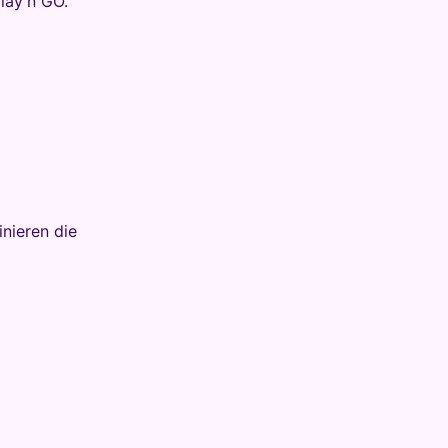
lay'n GO.
nieren die