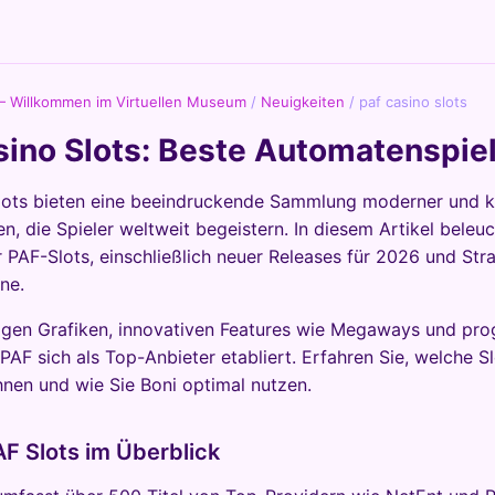
— Willkommen im Virtuellen Museum
/
Neuigkeiten
/
paf casino slots
ino Slots: Beste Automatenspie
lots bieten eine beeindruckende Sammlung moderner und k
n, die Spieler weltweit begeistern. In diesem Artikel beleuc
r PAF-Slots, einschließlich neuer Releases für 2026 und Stra
ne.
igen Grafiken, innovativen Features wie Megaways und pro
PAF sich als Top-Anbieter etabliert. Erfahren Sie, welche S
nen und wie Sie Boni optimal nutzen.
AF Slots im Überblick