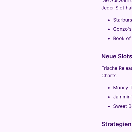
Die Auswahl u
Jeder Slot h
Starburs
Gonzo's
Book of 
Neue Slots
Frische Relea
Charts.
Money Tr
Jammin' 
Sweet B
Strategien