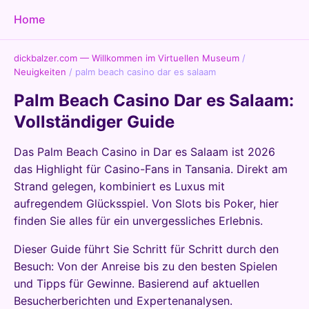
Home
dickbalzer.com — Willkommen im Virtuellen Museum
/
Neuigkeiten
/
palm beach casino dar es salaam
Palm Beach Casino Dar es Salaam:
Vollständiger Guide
Das Palm Beach Casino in Dar es Salaam ist 2026
das Highlight für Casino-Fans in Tansania. Direkt am
Strand gelegen, kombiniert es Luxus mit
aufregendem Glücksspiel. Von Slots bis Poker, hier
finden Sie alles für ein unvergessliches Erlebnis.
Dieser Guide führt Sie Schritt für Schritt durch den
Besuch: Von der Anreise bis zu den besten Spielen
und Tipps für Gewinne. Basierend auf aktuellen
Besucherberichten und Expertenanalysen.