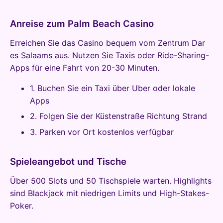
Anreise zum Palm Beach Casino
Erreichen Sie das Casino bequem vom Zentrum Dar
es Salaams aus. Nutzen Sie Taxis oder Ride-Sharing-
Apps für eine Fahrt von 20-30 Minuten.
1. Buchen Sie ein Taxi über Uber oder lokale
Apps
2. Folgen Sie der Küstenstraße Richtung Strand
3. Parken vor Ort kostenlos verfügbar
Spieleangebot und Tische
Über 500 Slots und 50 Tischspiele warten. Highlights
sind Blackjack mit niedrigen Limits und High-Stakes-
Poker.