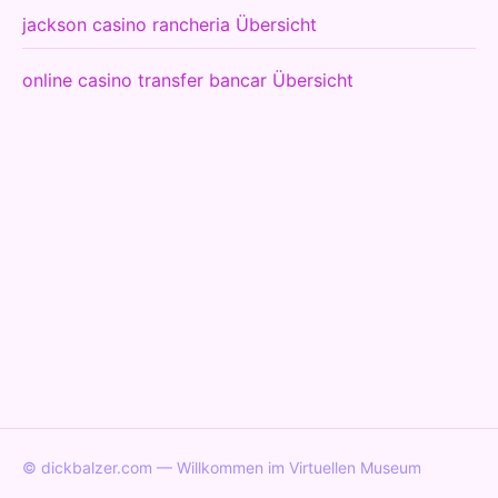
jackson casino rancheria Übersicht
online casino transfer bancar Übersicht
© dickbalzer.com — Willkommen im Virtuellen Museum