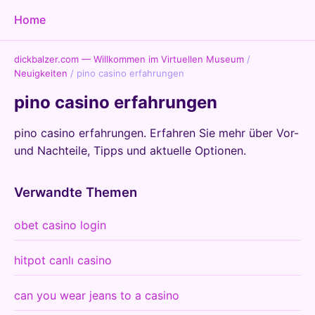
Home
dickbalzer.com — Willkommen im Virtuellen Museum
/
Neuigkeiten
/
pino casino erfahrungen
pino casino erfahrungen
pino casino erfahrungen. Erfahren Sie mehr über Vor-
und Nachteile, Tipps und aktuelle Optionen.
Verwandte Themen
obet casino login
hitpot canlı casino
can you wear jeans to a casino