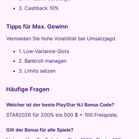
3. Cashback 10%
Tipps für Max. Gewinn
Vermeiden Sie hohe Volatilität bei Umsatzjagd.
1. Low-Variance-Slots
2. Bankroll managen
3. Limits setzen
Häufige Fragen
Welcher ist der beste PlayStar NJ Bonus Code?
STAR2026 für 200% bis 500 $ + 100 Freispiele.
Gilt der Bonus für alle Spiele?