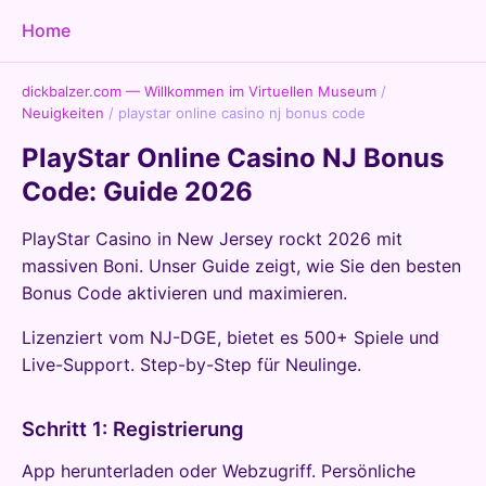
Home
dickbalzer.com — Willkommen im Virtuellen Museum
/
Neuigkeiten
/
playstar online casino nj bonus code
PlayStar Online Casino NJ Bonus
Code: Guide 2026
PlayStar Casino in New Jersey rockt 2026 mit
massiven Boni. Unser Guide zeigt, wie Sie den besten
Bonus Code aktivieren und maximieren.
Lizenziert vom NJ-DGE, bietet es 500+ Spiele und
Live-Support. Step-by-Step für Neulinge.
Schritt 1: Registrierung
App herunterladen oder Webzugriff. Persönliche