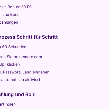
sit-Bonus: 20 FS
liche Boni
Zahlungen
ozess Schritt für Schritt
in 60 Sekunden.
chen Sie pokiemate.com
 Up' klicken
l, Passwort, Land eingeben
 automatisch aktiviert
ahlung und Boni
rt holen.