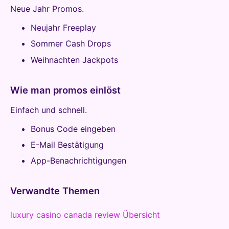
Neue Jahr Promos.
Neujahr Freeplay
Sommer Cash Drops
Weihnachten Jackpots
Wie man promos einlöst
Einfach und schnell.
Bonus Code eingeben
E-Mail Bestätigung
App-Benachrichtigungen
Verwandte Themen
luxury casino canada review Übersicht