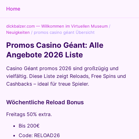
Home
dickbalzer.com — Willkommen im Virtuellen Museum
/
Neuigkeiten
/
promos casino géant Übersicht
Promos Casino Géant: Alle
Angebote 2026 Liste
Casino Géant promos 2026 sind großzügig und
vielfältig. Diese Liste zeigt Reloads, Free Spins und
Cashbacks – ideal für treue Spieler.
Wöchentliche Reload Bonus
Freitags 50% extra.
Bis 200€
Code: RELOAD26