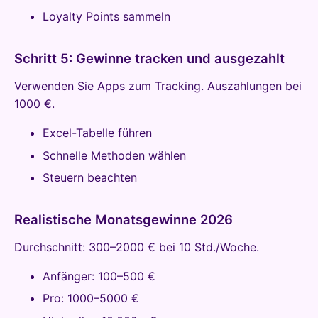
Loyalty Points sammeln
Schritt 5: Gewinne tracken und ausgezahlt
Verwenden Sie Apps zum Tracking. Auszahlungen bei
1000 €.
Excel-Tabelle führen
Schnelle Methoden wählen
Steuern beachten
Realistische Monatsgewinne 2026
Durchschnitt: 300–2000 € bei 10 Std./Woche.
Anfänger: 100–500 €
Pro: 1000–5000 €