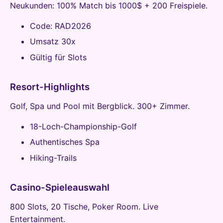
Neukunden: 100% Match bis 1000$ + 200 Freispiele.
Code: RAD2026
Umsatz 30x
Gültig für Slots
Resort-Highlights
Golf, Spa und Pool mit Bergblick. 300+ Zimmer.
18-Loch-Championship-Golf
Authentisches Spa
Hiking-Trails
Casino-Spieleauswahl
800 Slots, 20 Tische, Poker Room. Live
Entertainment.