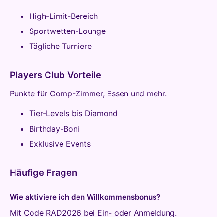
High-Limit-Bereich
Sportwetten-Lounge
Tägliche Turniere
Players Club Vorteile
Punkte für Comp-Zimmer, Essen und mehr.
Tier-Levels bis Diamond
Birthday-Boni
Exklusive Events
Häufige Fragen
Wie aktiviere ich den Willkommensbonus?
Mit Code RAD2026 bei Ein- oder Anmeldung.