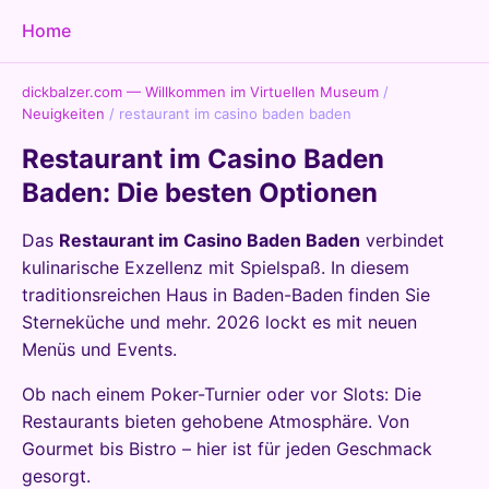
Home
dickbalzer.com — Willkommen im Virtuellen Museum
/
Neuigkeiten
/
restaurant im casino baden baden
Restaurant im Casino Baden
Baden: Die besten Optionen
Das
Restaurant im Casino Baden Baden
verbindet
kulinarische Exzellenz mit Spielspaß. In diesem
traditionsreichen Haus in Baden-Baden finden Sie
Sterneküche und mehr. 2026 lockt es mit neuen
Menüs und Events.
Ob nach einem Poker-Turnier oder vor Slots: Die
Restaurants bieten gehobene Atmosphäre. Von
Gourmet bis Bistro – hier ist für jeden Geschmack
gesorgt.