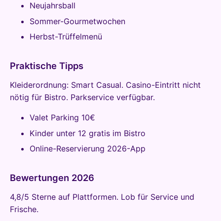
Neujahrsball
Sommer-Gourmetwochen
Herbst-Trüffelmenü
Praktische Tipps
Kleiderordnung: Smart Casual. Casino-Eintritt nicht
nötig für Bistro. Parkservice verfügbar.
Valet Parking 10€
Kinder unter 12 gratis im Bistro
Online-Reservierung 2026-App
Bewertungen 2026
4,8/5 Sterne auf Plattformen. Lob für Service und
Frische.